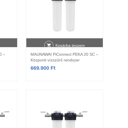
Kosárba teszem
0 –
MAUNAWAI PiConnect PEKA 20 SC –
Központi vízszűrő rendszer
669.900
Ft