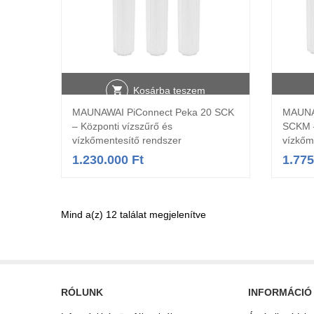
Kosárba teszem
MAUNAWAI PiConnect Peka 20 SCK
MAUNA
– Központi vízszűrő és
SCKM –
vízkőmentesítő rendszer
vízkőm
1.230.000
Ft
1.77
Mind a(z) 12 találat megjelenítve
RÓLUNK
INFORMÁCIÓ