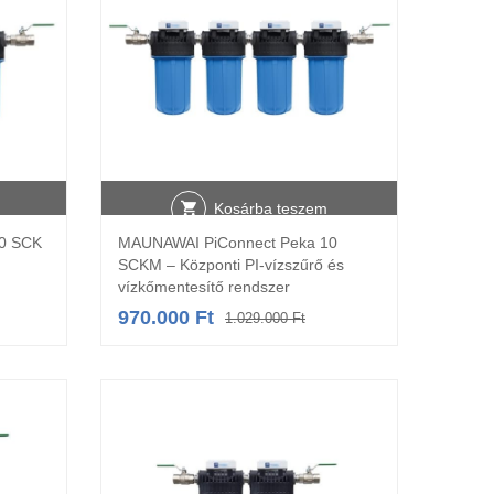
Kosárba teszem
0 SCK
MAUNAWAI PiConnect Peka 10
SCKM – Központi PI-vízszűrő és
vízkőmentesítő rendszer
Original
Current
970.000
Ft
1.029.000
Ft
price
price
was:
is:
1.029.000 Ft.
970.000 Ft.