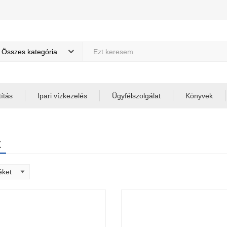
Összes kategória
títás
Ipari vízkezelés
Ügyfélszolgálat
Könyvek
k