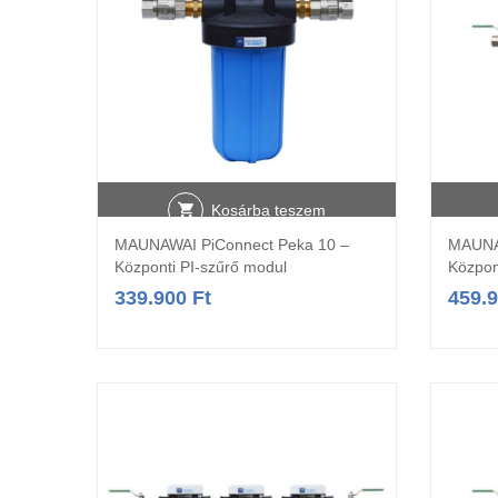
Kosárba teszem
MAUNAWAI PiConnect Peka 10 –
MAUNA
Központi PI-szűrő modul
Közpon
339.900
Ft
459.