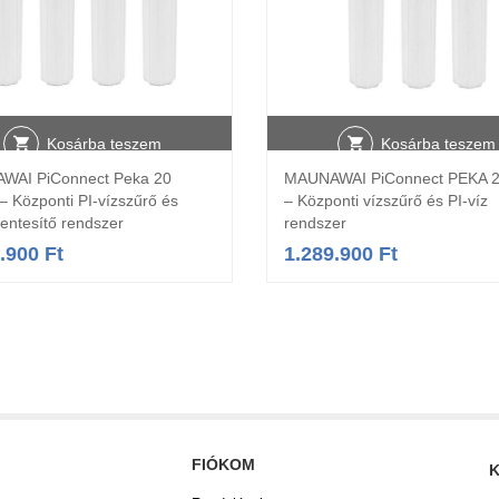
Kosárba teszem
Kosárba teszem
WAI PiConnect Peka 20
MAUNAWAI PiConnect PEKA 
 Központi PI-vízszűrő és
– Központi vízszűrő és PI-víz
entesítő rendszer
rendszer
5.900
Ft
1.289.900
Ft
FIÓKOM
K