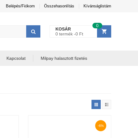
Belépés/Fiókom
Összehasonlítás
Kívánságlistám
0
KOSÁR
0 termék -
0
Ft
Kapcsolat
Milpay halasztott fizetés
-6%