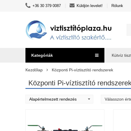
+36 30 379 0087
Küldjön levelet!
Rólunk
Kategóriák
Kútvíz tisz
Kezdőlap
Központi Pi-víztisztító rendszerek
Központi Pi-víztisztító rendszere