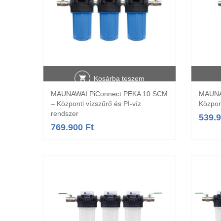
Kosárba teszem
MAUNAWAI PiConnect PEKA 10 SCM
MAUNA
– Központi vízszűrő és PI-víz
Közpon
rendszer
539.
769.900
Ft