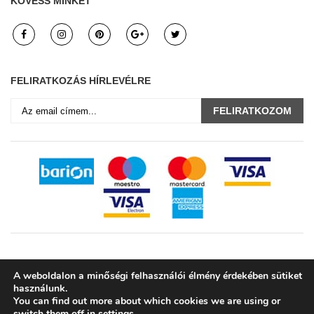
KÖVESS MINKET
FELIRATKOZÁS HÍRLEVÉLRE
FELIRATKOZOM
Adatkezelési tájékoztató
Általános Szerződési Feltételeket
A weboldalon a minőségi felhasználói élmény érdekében sütiket
Fizetési módok
Átvételi módok
használunk.
Blog
Promotions
My Orders
Help
You can find out more about which cookies we are using or
switch them off in
settings
.