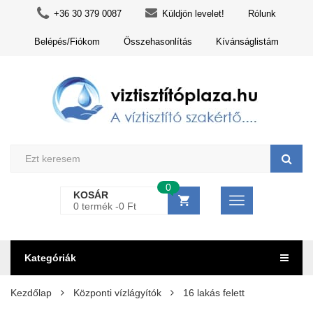
+36 30 379 0087
Küldjön levelet!
Rólunk
Belépés/Fiókom
Összehasonlítás
Kívánságlistám
0
KOSÁR
0 termék -
0
Ft
Kategóriák
Kezdőlap
Központi vízlágyítók
16 lakás felett