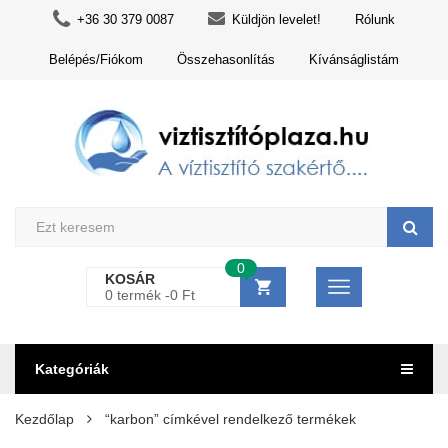
+36 30 379 0087
Küldjön levelet!
Rólunk
Belépés/Fiókom
Összehasonlítás
Kívánságlistám
0
KOSÁR
0 termék -
0
Ft
Kategóriák
Kezdőlap
“karbon” címkével rendelkező termékek