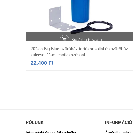
Kosárba teszem
20″-os Big Blue szűrőház tartókonzollal és szűrőház
kulccsal 1″-os csatlakozással
22.400
Ft
RÓLUNK
INFORMÁCIÓ
Információ és ügyfélszolgálat
Átvételi módok