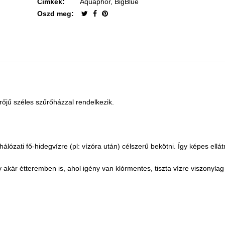
Címkék:
Aquaphor
,
BigBlue
Oszd meg:
rőjű széles szűrőházzal rendelkezik.
lózati fő-hidegvízre (pl: vízóra után) célszerű bekötni. Így képes ellát
kár étteremben is, ahol igény van klórmentes, tiszta vízre viszonylag