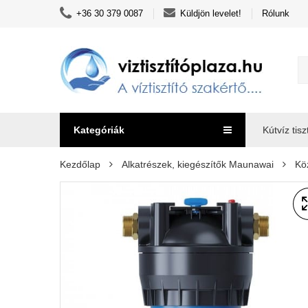
+36 30 379 0087
Küldjön levelet!
Rólunk
Kategóriák
Kútvíz tisz
Kezdőlap
Alkatrészek, kiegészítők Maunawai
Köz