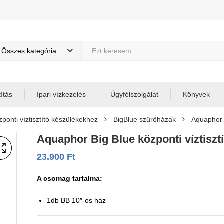
Összes kategória
títás
Ipari vízkezelés
Ügyfélszolgálat
Könyvek
ponti víztisztító készülékekhez
BigBlue szűrőházak
Aquaphor B
Aquaphor Big Blue központi víztisztí
23.900
Ft
A csomag tartalma:
1db BB 10″-os ház