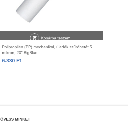
Kosárba teszem
Polipropilén (PP) mechanikai, üledék szűrőbetét 5
mikron, 20″ BigBlue
6.330
Ft
10″ Bi
4.67
ÖVESS MINKET