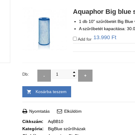
Aquaphor Big blue 
1 db 10" szűrőbetét Big Blue 
A szűrőbetét kapacitása: 30.0
13.990
Ft
Add for
Db:
-
+
Kosárba teszem
Nyomtatás
Elküldöm
Cikkszám:
AqBB10
Kategória:
BigBlue szűrőházak