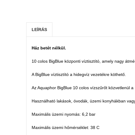
LEÍRÁS
Ház betét nélkül.
10 colos ВigВlue központi víztisztító, amely nagy átmé
A BigBlue víztisztító a hidegvíz vezetékre köthető.
Az Aquaphor ВigВlue 10 colos vízszűrőt közvetlenül a há
Használható lakások, óvodák, üzemi konyhákban vagy a
Maximális üzemi nyomás: 6,2 bar
Maximális üzemi hőmérséklet: 38 C