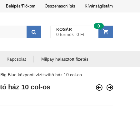
Belépés/Fiókom
Összehasonlítás
Kívánságlistám
0
KOSÁR
0 termék -
0
Ft
Kapcsolat
Milpay halasztott fizetés
ig Blue központi víztisztító ház 10 col-os
tó ház 10 col-os