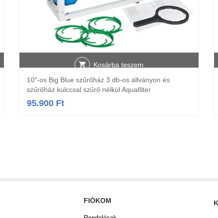
Kosárba teszem
10″-os Big Blue szűrőház 3 db-os állványon és
szűrőház kulccsal szűrő nélkül Aquafilter
95.900
Ft
FIÓKOM
K
Rendelések