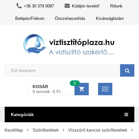
+36 30 379 0087
Küldjön levelet!
Rólunk
Belépés/Fiókom
Összehasonlítás
Kívánságlistám
0
KOSÁR
0 termék -
0
Ft
Kategóriák
Kezdőlap
Szűrőbetétek
Vízszűrő kancsó szűrőbetétek
C