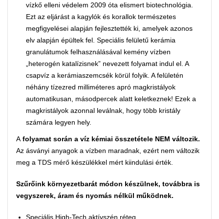
vízkő elleni védelem 2009 óta elismert biotechnológia.
Ezt az eljárást a kagylók és korallok természetes
megfigyelései alapján fejlesztették ki, amelyek azonos
elv alapján épültek fel. Speciális felületű kerámia
granulátumok felhasználásával kemény vízben
„heterogén katalízisnek” nevezett folyamat indul el. A
csapvíz a kerámiaszemcsék körül folyik. A felületén
néhány tízezred milliméteres apró magkristályok
automatikusan, másodpercek alatt keletkeznek! Ezek a
magkristályok azonnal leválnak, hogy több kristály
számára legyen hely.
A
folyamat során a víz kémiai összetétele NEM változik.
Az ásványi anyagok a vízben maradnak, ezért nem változik
meg a TDS mérő készülékkel mért kiindulási érték.
Szűrőink környezetbarát módon készülnek, továbbra is
vegyszerek, áram és nyomás nélkül működnek.
Speciális High-Tech aktívszén réteg.