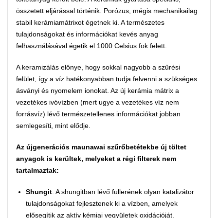
összetett eljárással történik. Porózus, mégis mechanikailag
stabil kerámiamátrixot égetnek ki. A természetes
tulajdonságokat és információkat kevés anyag
felhasználásával égetik el 1000 Celsius fok felett.
A keramizálás előnye, hogy sokkal nagyobb a szűrési
felület, így a víz hatékonyabban tudja felvenni a szükséges
ásványi és nyomelem ionokat. Az új kerámia mátrix a
vezetékes ivóvízben (mert ugye a vezetékes víz nem
forrásvíz) lévő természetellenes információkat jobban
semlegesíti, mint elődje.
Az újgenerációs maunawai szűrőbetétekbe új töltet
anyagok is kerültek, melyeket a régi filterek nem
tartalmaztak:
Shungit
: A shungitban lévő fullerének olyan katalizátor
tulajdonságokat fejlesztenek ki a vízben, amelyek
elősegítik az aktív kémiai vegyületek oxidációját.