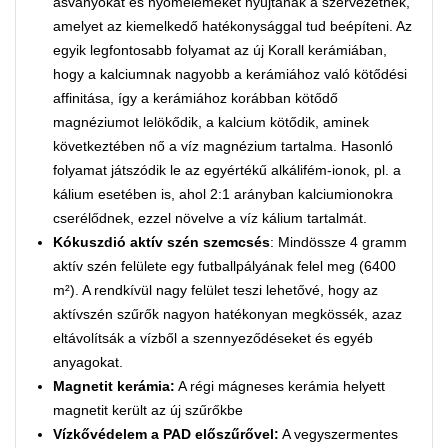
ásványokat és nyomelemeket nyújtanak a szervezetnek,
amelyet az kiemelkedő hatékonysággal tud beépíteni. Az
egyik legfontosabb folyamat az új Korall kerámiában,
hogy a kalciumnak nagyobb a kerámiához való kötődési
affinitása, így a kerámiához korábban kötődő
magnéziumot lelökődik, a kalcium kötődik, aminek
következtében nő a víz magnézium tartalma. Hasonló
folyamat játszódik le az egyértékű alkálifém-ionok, pl. a
kálium esetében is, ahol 2:1 arányban kalciumionokra
cserélődnek, ezzel növelve a víz kálium tartalmát.
Kókuszdió aktív szén szemcsés
: Mindössze 4 gramm
aktív szén felülete egy futballpályának felel meg (6400
m²). A rendkívül nagy felület teszi lehetővé, hogy az
aktívszén szűrők nagyon hatékonyan megkössék, azaz
eltávolítsák a vízből a szennyeződéseket és egyéb
anyagokat.
Magnetit kerámia:
A régi mágneses kerámia helyett
magnetit került az új szűrőkbe
Vízkővédelem a PAD előszűrővel:
A vegyszermentes