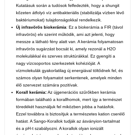
Kutatásuk során a tudósok felfedezték, hogy a shungit
kőzeten átfolyó víz antibakteriális (stabilizálja vízben lévő
baktériumokat) tulajdonságokkal rendelkezik.
Új infravörös biokerámia
: Ez a biokerámia a FIR (távol
infravörös) elv szerint működik, ami azt jelenti, hogy
messze a látható fény alatt van. A kerámia folyamatosan
infravörös sugárzást bocsát ki, amely rezonál a H2O
molekulákkal és szerves struktúrákkal. Ez gyengíti a
nagy vízcsoportos szerkezetek kohézióját. A
vízmolekulák gyakorlatilag új energiával töltődnek fel, és
számos olyan folyamatot serkentenek, amelyek minden
élő szervezet számára pozitívak.
Korall kerámia:
Az újgenerációs szűrőkben kerámia
formában található a korallhomok, mert így a természet
töredékét használjuk fel miközben jobba a hatásfok.
Ezzel továbbra is biztosítjuk a természetes kation cserélő
hatást. A Sango-Korallok tudják az ásványion-tartalmat
és a pH-t szabályozni. A korallok olyan ionizált