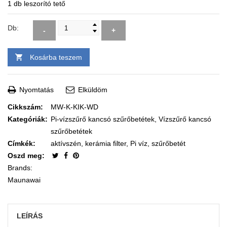
1 db leszorító tető
Db:
-
+
Kosárba teszem
Nyomtatás
Elküldöm
Cikkszám:
MW-K-KIK-WD
Kategóriák:
Pi-vízszűrő kancsó szűrőbetétek
,
Vízszűrő kancsó
szűrőbetétek
Címkék:
aktívszén
,
kerámia filter
,
Pi víz
,
szűrőbetét
Oszd meg:
Brands:
Maunawai
LEÍRÁS