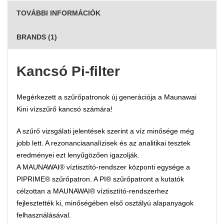
TOVÁBBI INFORMÁCIÓK
BRANDS (1)
Kancsó Pi-filter
Megérkezett a szűrőpatronok új generációja a Maunawai
Kini vízszűrő kancsó számára!
A szűrő vizsgálati jelentések szerint a víz minősége még
jobb lett. A rezonanciaanalízisek és az analitikai tesztek
eredményei ezt lenyűgözően igazolják.
A MAUNAWAI® víztisztító-rendszer központi egysége a
PIPRIME® szűrőpatron. A PI® szűrőpatront a kutatók
célzottan a MAUNAWAI® víztisztító-rendszerhez
fejlesztették ki, minőségében első osztályú alapanyagok
felhasználásával.