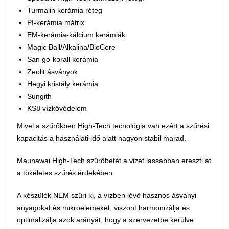
Turmalin kerámia réteg
PI-kerámia mátrix
EM-kerámia-kálcium kerámiák
Magic Ball/Alkalina/BioCere
San go-korall kerámia
Zeolit ásványok
Hegyi kristály kerámia
Sungith
KS8 vízkővédelem
Mivel a szűrőkben High-Tech tecnológia van ezért a szűrési
kapacitás a használati idő alatt nagyon stabil marad.
Maunawai High-Tech szűrőbetét a vizet lassabban ereszti át
a tökéletes szűrés érdekében.
A készülék NEM szűri ki, a vízben lévő hasznos ásványi
anyagokat és mikroelemeket, viszont harmonizálja és
optimalizálja azok arányát, hogy a szervezetbe kerülve