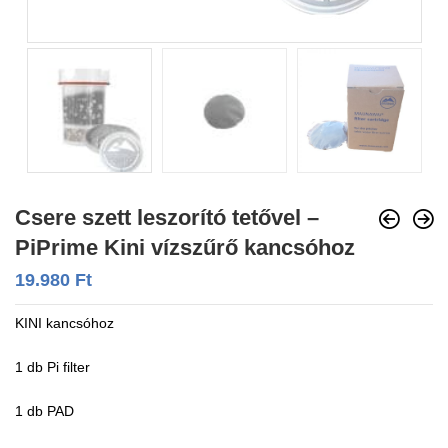
Csere szett leszorító tetővel –
PiPrime Kini vízszűrő kancsóhoz
19.980
Ft
KINI kancsóhoz
1 db Pi filter
1 db PAD