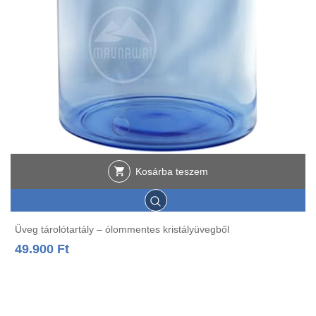
Kosárba teszem
Üveg tárolótartály – ólommentes kristályüvegből
49.900
Ft