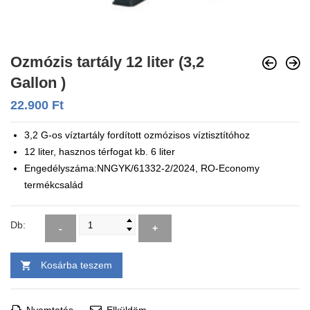
Ozmózis tartály 12 liter (3,2
Gallon )
22.900
Ft
3,2 G-os víztartály fordított ozmózisos víztisztítóhoz
12 liter, hasznos térfogat kb. 6 liter
Engedélyszáma:NNGYK/61332-2/2024, RO-Economy
termékcsalád
Db:
-
+
Kosárba teszem
Nyomtatás
Elküldöm