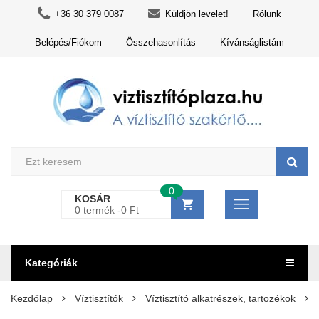
+36 30 379 0087
Küldjön levelet!
Rólunk
Belépés/Fiókom
Összehasonlítás
Kívánságlistám
0
KOSÁR
0 termék -
0
Ft
Kategóriák
Kezdőlap
Víztisztítók
Víztisztító alkatrészek, tartozékok