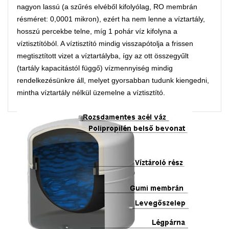
nagyon lassú (a szűrés elvéből kifolyólag, RO membrán
résméret: 0,0001 mikron), ezért ha nem lenne a víztartály,
hosszú percekbe telne, míg 1 pohár víz kifolyna a
víztisztítóból. A víztisztító mindig visszapótolja a frissen
megtisztított vizet a víztartályba, így az ott összegyűlt
(tartály kapacitástól függő) vízmennyiség mindig
rendelkezésünkre áll, melyet gyorsabban tudunk kiengedni,
mintha víztartály nélkül üzemelne a víztisztító.