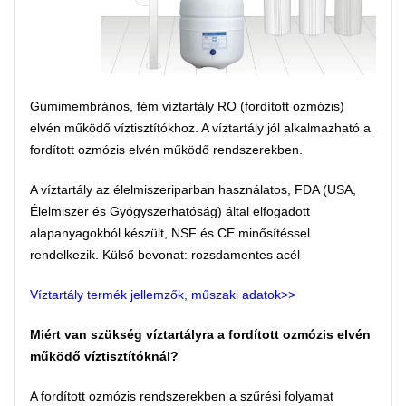
Gumimembrános, fém víztartály RO (fordított ozmózis)
elvén működő víztisztítókhoz. A víztartály jól alkalmazható a
fordított ozmózis elvén működő rendszerekben.
A víztartály az élelmiszeriparban használatos, FDA (USA,
Élelmiszer és Gyógyszerhatóság) által elfogadott
alapanyagokból készült, NSF és CE minősítéssel
rendelkezik. Külső bevonat: rozsdamentes acél
Víztartály termék jellemzők, műszaki adatok>>
Miért van szükség víztartályra a fordított ozmózis elvén
működő víztisztítóknál?
A fordított ozmózis rendszerekben a szűrési folyamat