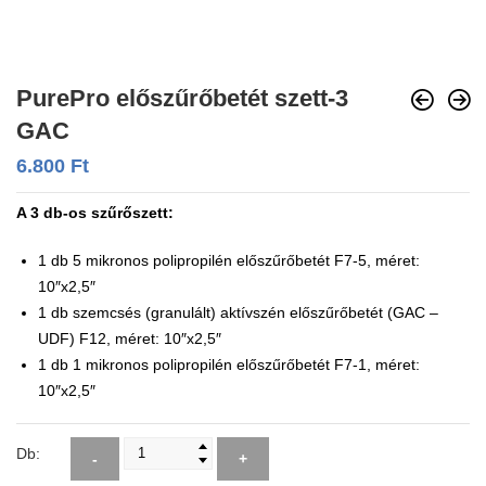
PurePro előszűrőbetét szett-3
GAC
6.800
Ft
A 3 db-os szűrőszett:
1 db 5 mikronos polipropilén előszűrőbetét F7-5, méret:
10″x2,5″
1 db szemcsés (granulált) aktívszén előszűrőbetét (GAC –
UDF) F12, méret: 10″x2,5″
1 db 1 mikronos polipropilén előszűrőbetét F7-1, méret:
10″x2,5″
Db:
-
+