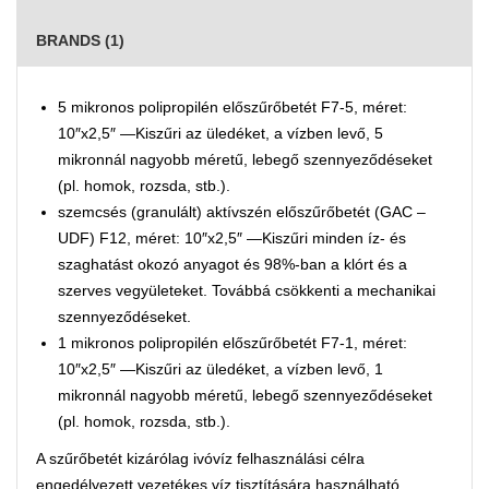
BRANDS (1)
5 mikronos polipropilén előszűrőbetét F7-5, méret:
10″x2,5″ —Kiszűri az üledéket, a vízben levő, 5
mikronnál nagyobb méretű, lebegő szennyeződéseket
(pl. homok, rozsda, stb.).
szemcsés (granulált) aktívszén előszűrőbetét (GAC –
UDF) F12, méret: 10″x2,5″ —Kiszűri minden íz- és
szaghatást okozó anyagot és 98%-ban a klórt és a
szerves vegyületeket. Továbbá csökkenti a mechanikai
szennyeződéseket.
1 mikronos polipropilén előszűrőbetét F7-1, méret:
10″x2,5″ —Kiszűri az üledéket, a vízben levő, 1
mikronnál nagyobb méretű, lebegő szennyeződéseket
(pl. homok, rozsda, stb.).
A szűrőbetét kizárólag ivóvíz felhasználási célra
engedélyezett vezetékes víz tisztítására használható.