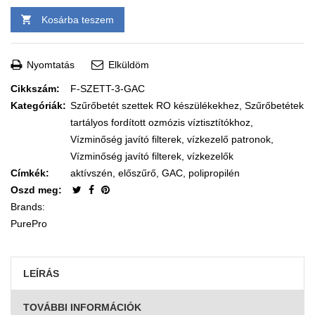
Kosárba teszem
Nyomtatás
Elküldöm
Cikkszám:
F-SZETT-3-GAC
Kategóriák:
Szűrőbetét szettek RO készülékekhez
,
Szűrőbetétek
tartályos fordított ozmózis víztisztítókhoz
,
Vízminőség javító filterek, vízkezelő patronok
,
Vízminőség javító filterek, vízkezelők
Címkék:
aktívszén
,
előszűrő
,
GAC
,
polipropilén
Oszd meg:
Brands:
PurePro
LEÍRÁS
TOVÁBBI INFORMÁCIÓK