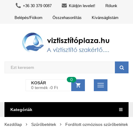
+36 30 379 0087
Küldjön levelet!
Rólunk
Belépés/Fiókom
Összehasonlítás
Kívánságlistám
0
KOSÁR
0 termék -
0
Ft
Kategóriák
Kezdőlap
Szűrőbetétek
Fordított ozmózisos szűrőbetétek