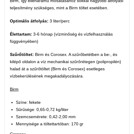
Birm, így ellenáramú mosatásához sokkal nagyobb átfolyási
teljesítmény szükséges, mint a Birm töltet esetében.
Optimális átfolyás:
3 liter/perc
Élettartam:
3-6 hónap (vízminőség és vízfelhasználás
függvényében)
Szűrőtöltet:
Birm és Corosex. A szűrőbetétben a be-, és
kilépő oldalon a víz mechanikai szűrőrétegen (polipropilén)
halad át a szűrőtöltet (Birm és Corosex) esetleges
vízbekerülésének megakadályozására.
Birm
Színe: fekete
Sűrűsége: 0,65-0,72 kg/liter
Szemcsemérete: 0,42-2,00 mm
Mennyisége a töltettartóban: 170 gr