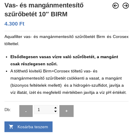
Vas- és mangánmentesítő
szűrőbetét 10″ BIRM
4.300
Ft
Aquafilter vas- és mangánmentesítő szűrőbetét Birm és Corosex
töltettel.
Elsődlegesen vasas vízre való szűrőbetét, a mangánt
csak részlegesen szűri.
A tölthető kivitelű Birm+Corosex töltetű vas- és
mangánmentesítő szűrőbetét csökkenti a vasat, a mangánt
(bizonyos feltételek mellett) és a hidrogén-szulfidot, javítja a
víz illatát, ízét és megfelelő mértékben javítja a víz pH értékét.
Db:
-
+
Kosárba teszem