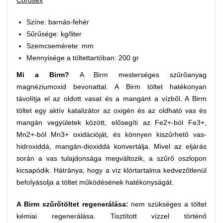
Corosex
Színe: barnás-fehér
Sűrűsége: kg/liter
Szemcsemérete: mm
Mennyisége a töltettartóban: 200 gr
Mi a Birm?
A Birm mesterséges szűrőanyag
magnéziumoxid bevonattal. A Birm töltet hatékonyan
távolítja el az oldott vasat és a mangánt a vízből. A Birm
töltet egy aktív katalizátor az oxigén és az oldható vas és
mangán vegyületek között, elősegíti az Fe2+-ból Fe3+,
Mn2+-ból Mn3+ oxidációját, és könnyen kiszűrhető vas-
hidroxiddá, mangán-dioxiddá konvertálja. Mivel az eljárás
során a vas tulajdonsága megváltozik, a szűrő oszlopon
kicsapódik. Hátránya, hogy a víz klórtartalma kedvezőtlenül
befolyásolja a töltet működésének hatékonyságát.
A Birm szűrőtöltet regenerálása:
nem szükséges a töltet
kémiai regenerálása. Tisztított vízzel történő