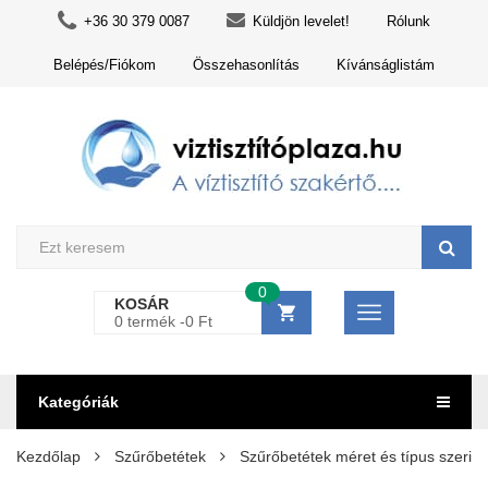
+36 30 379 0087
Küldjön levelet!
Rólunk
Belépés/Fiókom
Összehasonlítás
Kívánságlistám
0
KOSÁR
0 termék -
0
Ft
Kategóriák
Kezdőlap
Szűrőbetétek
Szűrőbetétek méret és típus szerint