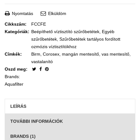
Nyomtatás
Elküldöm
Cikkszám:
FCCFE
Kategóriák:
Beépíthető víztisztító szűrőbetétek
,
Egyéb
szűrőbetétek
,
Szűrőbetétek tartályos fordított
ozmózis víztisztítókhoz
Címkék:
Birm
,
Corosex
,
mangán mentesítő
,
vas mentesítő
,
vastalanító
Oszd meg:
Brands:
Aquafilter
LEÍRÁS
TOVÁBBI INFORMÁCIÓK
BRANDS (1)