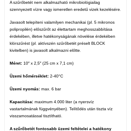
A szűrőbetét nem alkalmazható mikrobiológiailag
szennyezett vízre vagy ismeretlen eredetű vizek kezelésére.
Javasolt telepíteni valamilyen mechanikai (pl. 5 mikronos
polipropilén) előszűrőt az élettartam meghosszabbítása
érdekében, illetve hatékonyságának növelése érdekében
klórszűrést (pl. aktívszén szűrőbetét préselt BLOCK
kivitelben) is javasolt alkalmazni előtte.
Méret:
10″ x 2,5″ (25 cm x 7,1 cm)
Üzemi hőmérséklet:
2-40°C
Üzemi nyomás:
max. 6 bar
Kapacitása:
maximum 4.000 liter (a nyersvíz
vastartalmának függvényében). Telítődés után tiszta víz
visszamosatással tisztítható.
A szűrőbetét fontosabb üzemi feltételei a hatékony