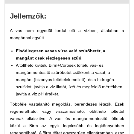
Jellemzők:
A vas nem egyedül fordul elő a vízben, általában a
mangánnal együtt.
Elsődlegesen vasas vízre való szűrőbetét, a
mangánt csak részlegesen szűri.
A tölthető kivitelű Birm+Corosex töltetű vas- és
mangánmentesítő szűrőbetét csökkenti a vasat, a
mangánt (bizonyos feltételek mellett) és a hidrogén-
szulfidot, javítja a víz illatát, ízét és megfelelő mértékben
javítja a víz pH értékét.
Többféle vastalanító megoldás, berendezés létezik. Ezek
regenerálható, vagy visszamosható, öblíthető töltettel
vannak elkészítve. A vas- és mangánmentesítő töltetek
közül a Birm az egyik legolcsóbb és legkönnyebben
regenerálható. A Birm töltet egyszerűen ellenáramban, azaz