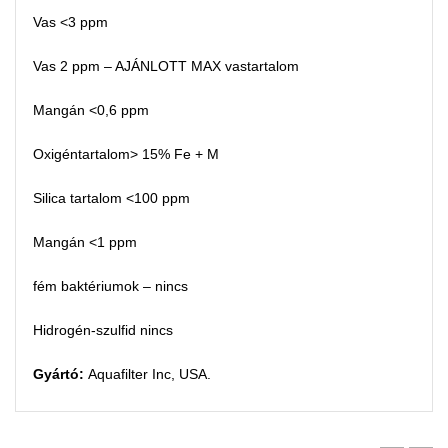
Vas <3 ppm
Vas 2 ppm – AJÁNLOTT MAX vastartalom
Mangán <0,6 ppm
Oxigéntartalom> 15% Fe + M
Silica tartalom <100 ppm
Mangán <1 ppm
fém baktériumok – nincs
Hidrogén-szulfid nincs
Gyártó:
Aquafilter Inc, USA.