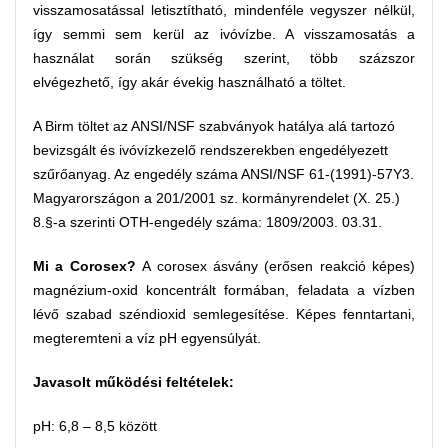
visszamosatással letisztítható, mindenféle vegyszer nélkül,
így semmi sem kerül az ivóvízbe. A visszamosatás a
használat során szükség szerint, több százszor
elvégezhető, így akár évekig használható a töltet.
A Birm töltet az ANSI/NSF szabványok hatálya alá tartozó
bevizsgált és ivóvízkezelő rendszerekben engedélyezett
szűrőanyag. Az engedély száma ANSI/NSF 61-(1991)-57Y3.
Magyarországon a 201/2001 sz. kormányrendelet (X. 25.)
8.§-a szerinti OTH-engedély száma: 1809/2003. 03.31.
Mi a Corosex?
A corosex ásvány (erősen reakció képes)
magnézium-oxid koncentrált formában, feladata a vízben
lévő szabad széndioxid semlegesítése. Képes fenntartani,
megteremteni a víz pH egyensúlyát.
Javasolt működési feltételek:
pH: 6,8 – 8,5 között