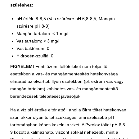
szűréshez:
pH érték: 8-8,5 (Vas szűrésre pH 6,8-8,5, Mangán
szűrésre pH 8-9)
Mangán tartalom: < 1 mg/l
Vas tartalom: < 3 mg/l
Vas baktérium: 0
Hidrogén-szulfid: 0
FIGYELEM!
Fenti üzemi feltételeket nem teljesítő
esetekben a vas- és mangánmentesítés hatékonysága
elmarad az elvárttól. Ilyen esetekben (pl. extrém vas vagy
mangán tartalom) kabinetes vas- és mangánmentesítő
berendezések telepítését javasoljuk.
Ha a víz pH értéke eltér attól, ahol a Birm töltet hatékonyan
szűr, akkor olyan töltet szükséges, ami szélesebb pH
tartományban képes kezelni a vizet. A Pyrolox töltet pH 6,5 –
9 között alkalmazható, viszont sokkal nehezebb, mint a