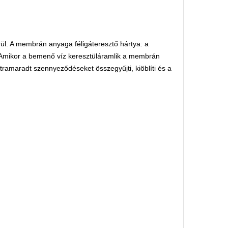
l. A membrán anyaga féligáteresztő hártya: a
. Amikor a bemenő víz keresztüláramlik a membrán
ramaradt szennyeződéseket összegyűjti, kiöblíti és a