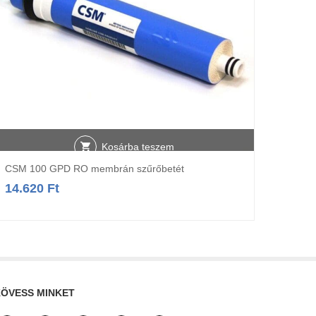
Kosárba teszem
CSM 100 GPD RO membrán szűrőbetét
ARTIK
14.620
Ft
72.1
ÖVESS MINKET