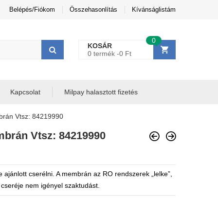
Belépés/Fiókom
Összehasonlítás
Kívánságlistám
0
KOSÁR
0 termék -
0
Ft
Kapcsolat
Milpay halasztott fizetés
rán Vtsz: 84219990
brán Vtsz: 84219990
 ajánlott cserélni. A membrán az RO rendszerek „lelke”,
n cseréje nem igényel szaktudást.