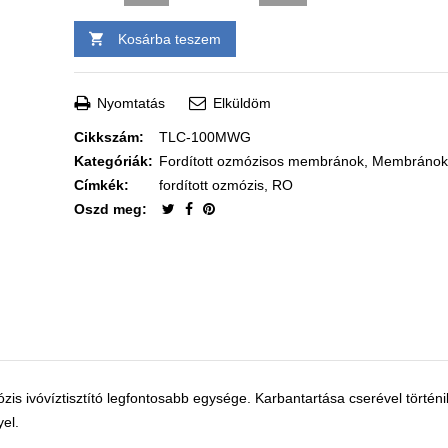
Kosárba teszem
Nyomtatás
Elküldöm
Cikkszám:
TLC-100MWG
Kategóriák:
Fordított ozmózisos membránok
,
Membránok
Címkék:
fordított ozmózis
,
RO
Oszd meg:
 ivóvíztisztító legfontosabb egysége. Karbantartása cserével történ
el.