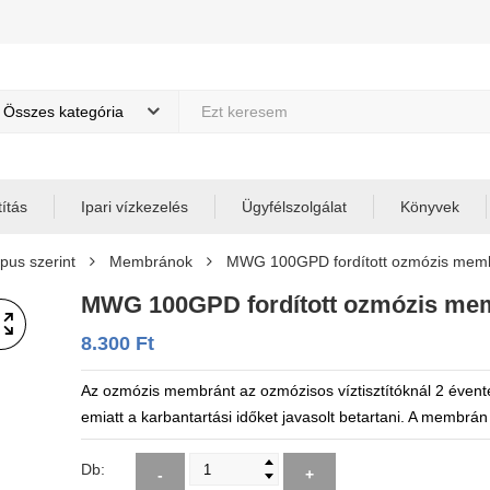
Összes kategória
títás
Ipari vízkezelés
Ügyfélszolgálat
Könyvek
pus szerint
Membránok
MWG 100GPD fordított ozmózis memb
MWG 100GPD fordított ozmózis mem
8.300
Ft
Az ozmózis membránt az ozmózisos víztisztítóknál 2 évente
emiatt a karbantartási időket javasolt betartani. A membrá
Db:
-
+