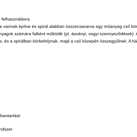
i felhasználásra.
e vannak építve és spirál alakban összecsavarva egy műanyag cső körü
 anyagok számára falként működik (pl. ásványi, vegyi szennyeződések)
, és a spirálban körbefolynak, majd a cső közepén összegyűlnek. A hát
bantartást:
endszer