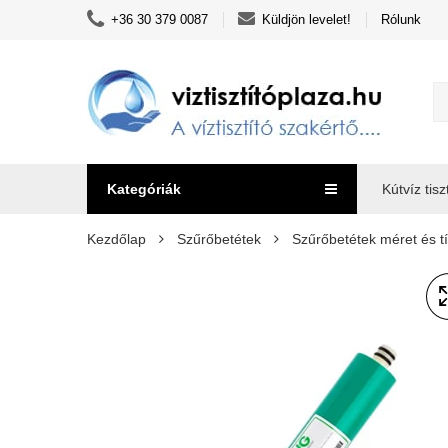
+36 30 379 0087
Küldjön levelet!
Rólunk
Kategóriák
Kútvíz tisz
Kezdőlap
Szűrőbetétek
Szűrőbetétek méret és tí