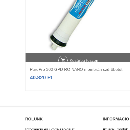
Kosárba teszem
PurePro 300 GPD RO NANO membrán szűrőbetét
40.820
Ft
RÓLUNK
INFORMÁCIÓ
Információ és ügyfélszolgálat
Átvételi módok