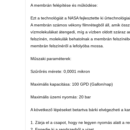
A membrán felépítése és működése:
Ezt a technológiát a NASA fejlesztette ki űrtechnológia
A membrán számos vékony filmrétegből áll, amik össz
vízmolekulákat átengedi, míg a vízben oldott száraz
felszínén, molekulák behatolnak a membrán felszínébe
membrán felszínéről a lefolyóba mossa.
Műszaki paraméterek:
Szűrőrés mérete: 0,0001 mikron
Maximális kapacitása: 100 GPD (Gallon/nap)
Maximális üzemi nyomás: 20 bar
A következő lépéseket betartva bárki elvégezheti a kar
1. Zárja el a csapot, hogy ne legyen nyomás alatt a r
2. Engedje ki a rendszerből a vizet