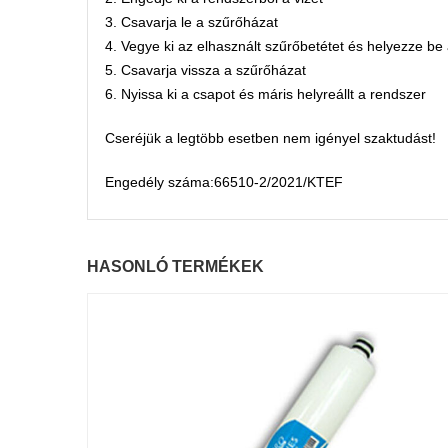
3. Csavarja le a szűrőházat
4. Vegye ki az elhasznált szűrőbetétet és helyezze be 
5. Csavarja vissza a szűrőházat
6. Nyissa ki a csapot és máris helyreállt a rendszer
Cseréjük a legtöbb esetben nem igényel szaktudást!
Engedély száma:66510-2/2021/KTEF
HASONLÓ TERMÉKEK