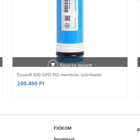
Kosárba teszem
Ecosoft 500 GPD RO membrán szűrőbetét
100.450
Ft
FIÓKOM
K
Rendelések