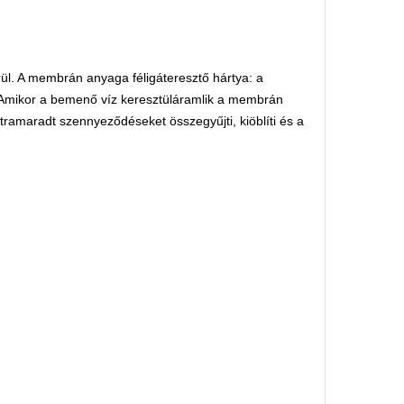
l. A membrán anyaga féligáteresztő hártya: a
. Amikor a bemenő víz keresztüláramlik a membrán
ramaradt szennyeződéseket összegyűjti, kiöblíti és a