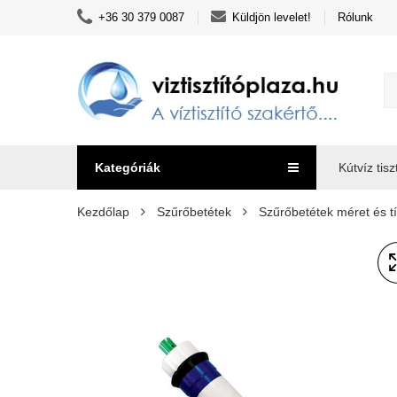
+36 30 379 0087
Küldjön levelet!
Rólunk
Kategóriák
Kútvíz tisz
Kezdőlap
Szűrőbetétek
Szűrőbetétek méret és tí