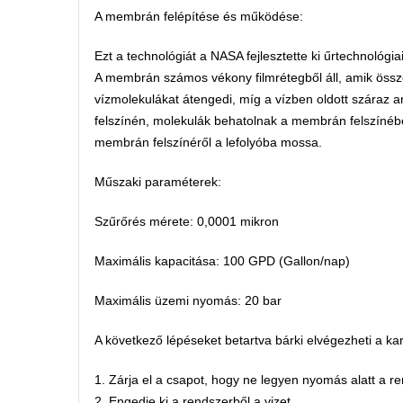
A membrán felépítése és működése:
Ezt a technológiát a NASA fejlesztette ki űrtechnológia
A membrán számos vékony filmrétegből áll, amik össz
vízmolekulákat átengedi, míg a vízben oldott száraz
felszínén, molekulák behatolnak a membrán felszínébe
membrán felszínéről a lefolyóba mossa.
Műszaki paraméterek:
Szűrőrés mérete: 0,0001 mikron
Maximális kapacitása: 100 GPD (Gallon/nap)
Maximális üzemi nyomás: 20 bar
A következő lépéseket betartva bárki elvégezheti a kar
1. Zárja el a csapot, hogy ne legyen nyomás alatt a r
2. Engedje ki a rendszerből a vizet