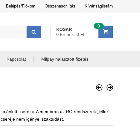
Belépés/Fiókom
Összehasonlítás
Kívánságlistám
0
KOSÁR
0 termék -
0
Ft
Kapcsolat
Milpay halasztott fizetés
 ajánlott cserélni. A membrán az RO rendszerek „lelke”,
n cseréje nem igényel szaktudást.