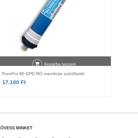
Kosárba teszem
PurePro 80 GPD RO membrán szűrőbetét
SLIM 
17.100
Ft
95.5
ÖVESS MINKET