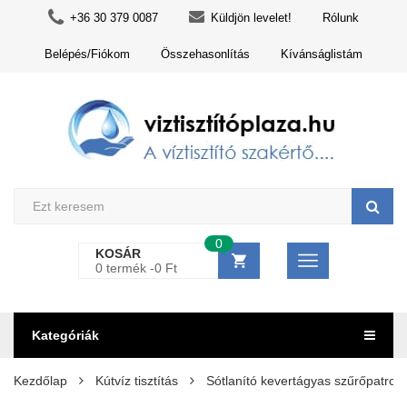
+36 30 379 0087
Küldjön levelet!
Rólunk
Belépés/Fiókom
Összehasonlítás
Kívánságlistám
0
KOSÁR
0 termék -
0
Ft
Kategóriák
Kezdőlap
Kútvíz tisztítás
Sótlanító kevertágyas szűrőpatro