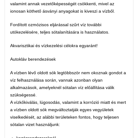
valamint annak vezetőképességét csökkenti, mivel az
ionosan köthető ásványi anyagokat is kiveszi a vízből.
Fordított ozmózisos eljárással szűrt víz további
utókezelésére, teljes sótalanítására is használatos.
Akvarisztikai és vízkezelési célokra egyaránt!
Autokláv berendezések
A vízben lévő oldott sók legtöbbször nem okoznak gondot a
víz felhasználása során, vannak azonban olyan
alkalmazások, amelyeknél sótalan víz előállítása válik
szükségessé.
A vízkőkiválás, lúgosodás, valamint a korrózió miatt és mert
a vízben oldott sók megváltoztatják egyes vegyületek
viselkedését, az alábbi területeken fontos, hogy teljesen
sótalan vizet használjunk:
kazánrendszereknél