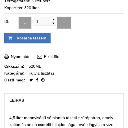
Térfogatáram: 5 liter/perc
Kapacitás: 320 liter
Db:
-
+
Kosárba teszem
Nyomtatás
Elküldöm
Cikkszám:
520MB
Kategória:
Kútvíz tisztítás
Oszd meg:
LEÍRÁS
4,5 liter mennyiségű sótalanító töltetű szűrőpatron, amely
kation és anion cserélő tulajdonságai révén lágyítja a vizet,