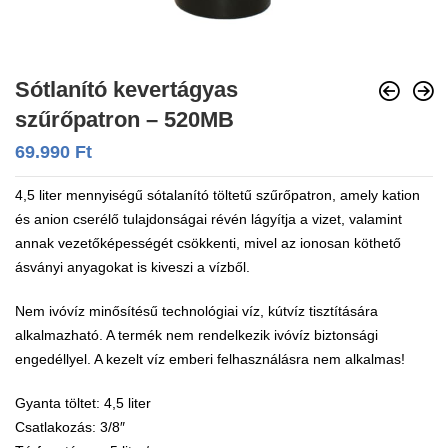
Sótlanító kevertágyas
szűrőpatron – 520MB
69.990
Ft
4,5 liter mennyiségű sótalanító töltetű szűrőpatron, amely kation
és anion cserélő tulajdonságai révén lágyítja a vizet, valamint
annak vezetőképességét csökkenti, mivel az ionosan köthető
ásványi anyagokat is kiveszi a vízből.
Nem ivóvíz minősítésű technológiai víz, kútvíz tisztítására
alkalmazható. A termék nem rendelkezik ivóvíz biztonsági
engedéllyel. A kezelt víz emberi felhasználásra nem alkalmas!
Gyanta töltet: 4,5 liter
Csatlakozás: 3/8″