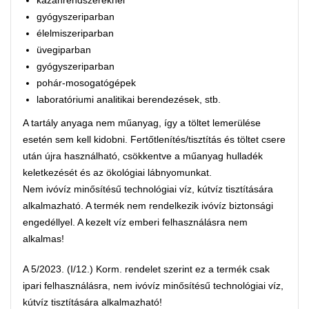
gyógyszeriparban
élelmiszeriparban
üvegiparban
gyógyszeriparban
pohár-mosogatógépek
laboratóriumi analitikai berendezések, stb.
A tartály anyaga nem műanyag, így a töltet lemerülése
esetén sem kell kidobni. Fertőtlenítés/tisztítás és töltet csere
után újra használható, csökkentve a műanyag hulladék
keletkezését és az ökológiai lábnyomunkat.
Nem ivóvíz minősítésű technológiai víz, kútvíz tisztítására
alkalmazható. A termék nem rendelkezik ivóvíz biztonsági
engedéllyel. A kezelt víz emberi felhasználásra nem
alkalmas!
A 5/2023. (I/12.) Korm. rendelet szerint ez a termék csak
ipari felhasználásra, nem ivóvíz minősítésű technológiai víz,
kútvíz tisztítására alkalmazható!