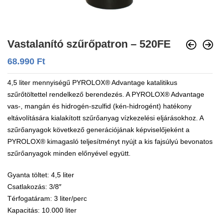
Vastalanító szűrőpatron – 520FE
68.990
Ft
4,5 liter mennyiségű PYROLOX® Advantage katalitikus
szűrőtöltettel rendelkező berendezés. A PYROLOX® Advantage
vas-, mangán és hidrogén-szulfid (kén-hidrogént) hatékony
eltávolítására kialakított szűrőanyag vízkezelési eljárásokhoz. A
szűrőanyagok következő generációjának képviselőjeként a
PYROLOX® kimagasló teljesítményt nyújt a kis fajsúlyú bevonatos
szűrőanyagok minden előnyével együtt.
Gyanta töltet: 4,5 liter
Csatlakozás: 3/8″
Térfogatáram: 3 liter/perc
Kapacitás: 10.000 liter