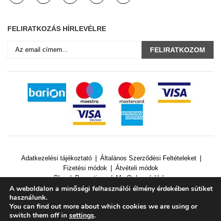
FELIRATKOZÁS HÍRLEVÉLRE
FELIRATKOZOM
Adatkezelési tájékoztató
Általános Szerződési Feltételeket
Fizetési módok
Átvételi módok
Blog
Promotions
My Orders
Help
A weboldalon a minőségi felhasználói élmény érdekében sütiket
használunk.
© 2019 GeoMag Water KFT. Minden jog fenntartva.
You can find out more about which cookies we are using or
switch them off in
settings
.