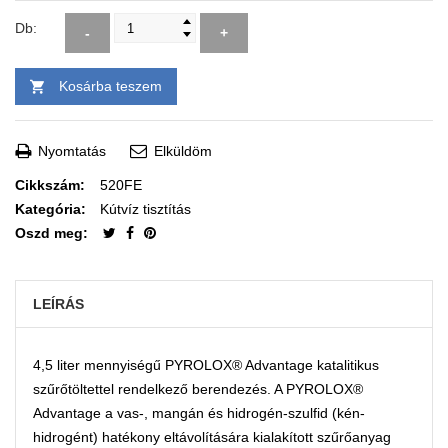
Db:
-
+
Kosárba teszem
Nyomtatás
Elküldöm
Cikkszám:
520FE
Kategória:
Kútvíz tisztítás
Oszd meg:
LEÍRÁS
4,5 liter mennyiségű PYROLOX® Advantage katalitikus
szűrőtöltettel rendelkező berendezés. A PYROLOX®
Advantage a vas-, mangán és hidrogén-szulfid (kén-
hidrogént) hatékony eltávolítására kialakított szűrőanyag