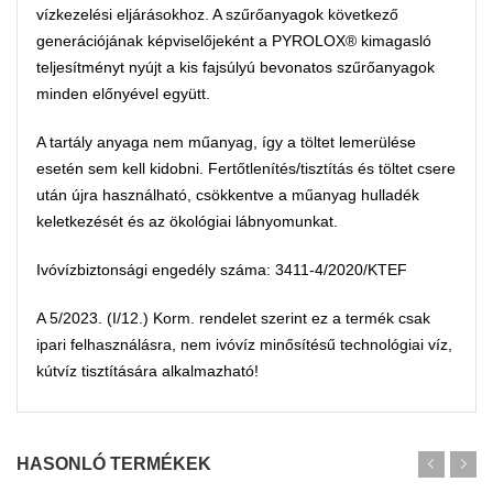
vízkezelési eljárásokhoz. A szűrőanyagok következő
generációjának képviselőjeként a PYROLOX® kimagasló
teljesítményt nyújt a kis fajsúlyú bevonatos szűrőanyagok
minden előnyével együtt.
A tartály anyaga nem műanyag, így a töltet lemerülése
esetén sem kell kidobni. Fertőtlenítés/tisztítás és töltet csere
után újra használható, csökkentve a műanyag hulladék
keletkezését és az ökológiai lábnyomunkat.
Ivóvízbiztonsági engedély száma: 3411-4/2020/KTEF
A 5/2023. (I/12.) Korm. rendelet szerint ez a termék csak
ipari felhasználásra, nem ivóvíz minősítésű technológiai víz,
kútvíz tisztítására alkalmazható!
HASONLÓ TERMÉKEK