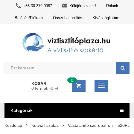
+36 30 379 0087
Küldjön levelet!
Rólunk
Belépés/Fiókom
Összehasonlítás
Kívánságlistám
0
KOSÁR
0 termék -
0
Ft
Kategóriák
Kezdőlap
Kútvíz tisztítás
Vastalanító szűrőpatron – 520FE